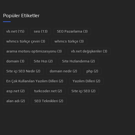
Popüler Etiketler
vb.net (15)
seo (13)
SEO Pazarlama (3)
whmcs türkçe çeviri (3)
whmcs türkçe (3)
arama motoru optimizasyonu (3)
vb.net değişkenler (3)
domain (3)
Site Hızı (2)
Site Hızlandırma (2)
Site içi SEO Nedir (2)
domain nedir (2)
php (2)
En Çok Kullanılan Yazılım Dilleri (2)
Yazılım Dilleri (2)
asp.net (2)
turkcoder.net (2)
Site içi SEO (2)
alan adı (2)
SEO Teknikleri (2)