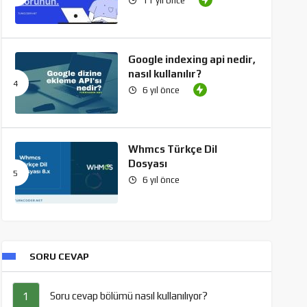
11 yıl önce
Google indexing api nedir,
nasıl kullanılır?
6 yıl önce
Whmcs Türkçe Dil
Dosyası
6 yıl önce
SORU CEVAP
Soru cevap bölümü nasıl kullanılıyor?
1