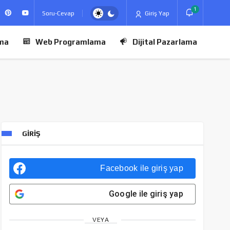
1
Soru-Cevap
Giriş Yap
ma
Web Programlama
Dijital Pazarlama
GIRIŞ
Facebook
ile giriş yap
Google
ile giriş yap
VEYA