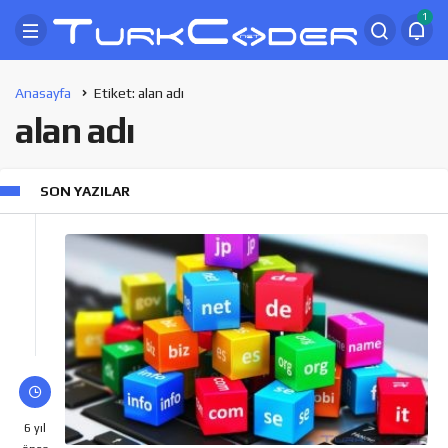
1
Anasayfa
Etiket: alan adı
alan adı
SON YAZILAR
6 yıl