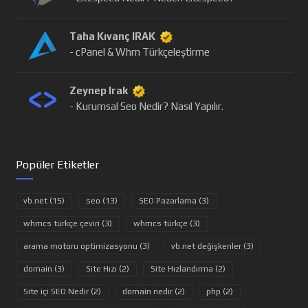
Taha Kıvanç IRAK
- cPanel & Whm Türkçeleştirme
Zeynep Irak
- Kurumsal Seo Nedir? Nasıl Yapılır.
Popüler Etiketler
vb.net (15)
seo (13)
SEO Pazarlama (3)
whmcs türkçe çeviri (3)
whmcs türkçe (3)
arama motoru optimizasyonu (3)
vb.net değişkenler (3)
domain (3)
Site Hızı (2)
Site Hızlandırma (2)
Site içi SEO Nedir (2)
domain nedir (2)
php (2)