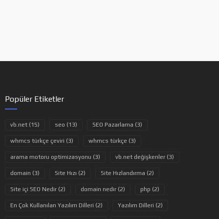
Popüler Etiketler
vb.net (15)
seo (13)
SEO Pazarlama (3)
whmcs türkçe çeviri (3)
whmcs türkçe (3)
arama motoru optimizasyonu (3)
vb.net değişkenler (3)
domain (3)
Site Hızı (2)
Site Hızlandırma (2)
Site içi SEO Nedir (2)
domain nedir (2)
php (2)
En Çok Kullanılan Yazılım Dilleri (2)
Yazılım Dilleri (2)