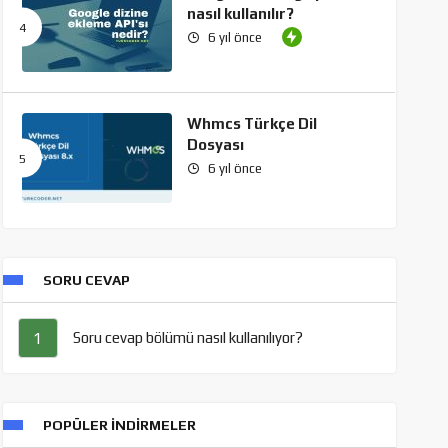
nasıl kullanılır?
6 yıl önce
Whmcs Türkçe Dil
Dosyası
6 yıl önce
SORU CEVAP
Soru cevap bölümü nasıl kullanılıyor?
1
POPÜLER İNDIRMELER