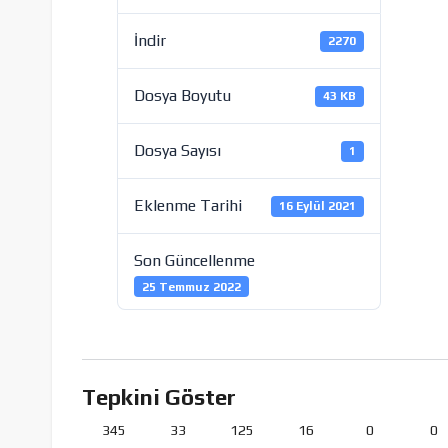
WHM
İndir
2270
Dosya Boyutu
43 KB
Dosya Sayısı
1
Eklenme Tarihi
16 Eylül 2021
Son Güncellenme
25 Temmuz 2022
Tepkini Göster
345
33
125
16
0
0