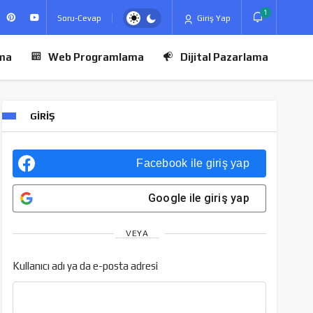
1
Soru-Cevap
Giriş Yap
ma
Web Programlama
Dijital Pazarlama
GIRIŞ
Facebook
ile giriş yap
Google
ile giriş yap
VEYA
Kullanıcı adı ya da e-posta adresi