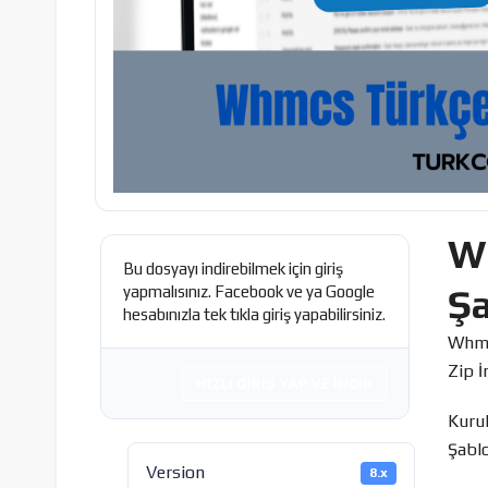
W
Bu dosyayı indirebilmek için giriş
Şa
yapmalısınız. Facebook ve ya Google
hesabınızla tek tıkla giriş yapabilirsiniz.
Whmc
Zip İ
HIZLI GIRIŞ YAP VE İNDIR
Kurul
Şabl
Version
8.x