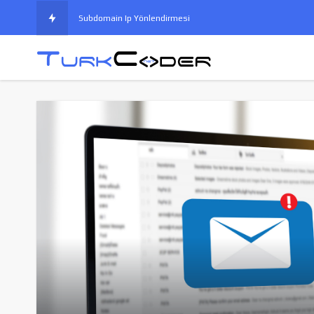
Subdomain Ip Yönlendirmesi
Wordpress Pharma Hack Korunma
Vb.Net Prosedür ve Fonksiyonlar
Opencart Google Merchant Xml Entegrasyonu
Cpanel Lisans Ücreti 2021 Yılında Tekrar Zamlanıyor
Google indexing api nedir, nasıl kullanılır?
Phpmyadmin import limitini yükseltme
Ads Arama Ağında Kasıtlı Tıklamalardan Korunma