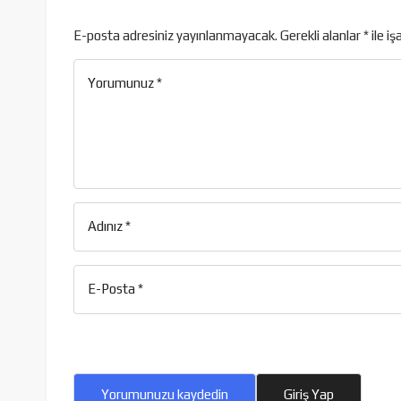
E-posta adresiniz yayınlanmayacak.
Gerekli alanlar
*
ile iş
Yorumunuz
*
Adınız
*
E-Posta
*
Yorumunuzu kaydedin
Giriş Yap