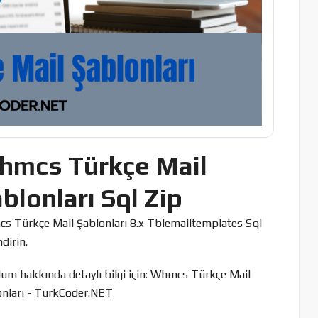
hmcs Türkçe Mail
blonları Sql Zip
s Türkçe Mail Şablonları 8.x Tblemailtemplates Sql
ndirin.
um hakkında detaylı bilgi için:
Whmcs Türkçe Mail
onları - TurkCoder.NET