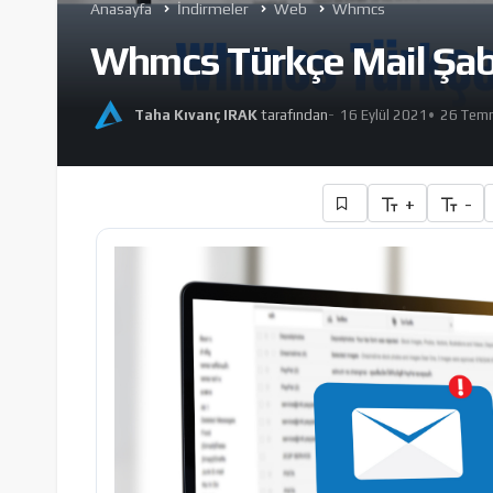
Anasayfa
İndirmeler
Web
Whmcs
Whmcs Türkçe Mail Şabl
Taha Kıvanç IRAK
tarafından
16 Eylül 2021
26 Temm
+
-