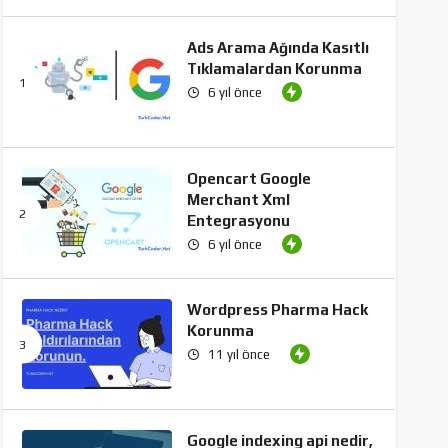
Ads Arama Ağında Kasıtlı
Tıklamalardan Korunma
6 yıl önce
Opencart Google
Merchant Xml
Entegrasyonu
6 yıl önce
Wordpress Pharma Hack
Korunma
11 yıl önce
Google indexing api nedir,