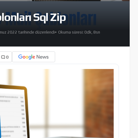
onları Sql Zip
uz 2022 tarihinde düzenlendi
Okuma süresi: 0dk, 8sn
0