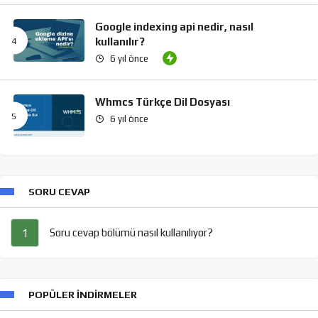
Google indexing api nedir, nasıl
kullanılır?
6 yıl önce
Whmcs Türkçe Dil Dosyası
6 yıl önce
SORU CEVAP
Soru cevap bölümü nasıl kullanılıyor?
1
POPÜLER İNDIRMELER