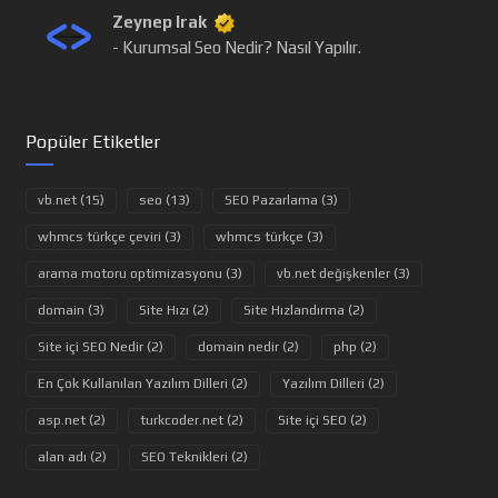
Zeynep Irak
- Kurumsal Seo Nedir? Nasıl Yapılır.
Popüler Etiketler
vb.net (15)
seo (13)
SEO Pazarlama (3)
whmcs türkçe çeviri (3)
whmcs türkçe (3)
arama motoru optimizasyonu (3)
vb.net değişkenler (3)
domain (3)
Site Hızı (2)
Site Hızlandırma (2)
Site içi SEO Nedir (2)
domain nedir (2)
php (2)
En Çok Kullanılan Yazılım Dilleri (2)
Yazılım Dilleri (2)
asp.net (2)
turkcoder.net (2)
Site içi SEO (2)
alan adı (2)
SEO Teknikleri (2)