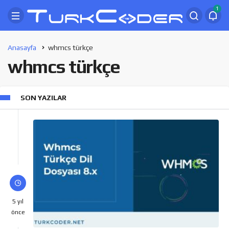
1
Anasayfa
whmcs türkçe
whmcs türkçe
SON YAZILAR
5 yıl
önce