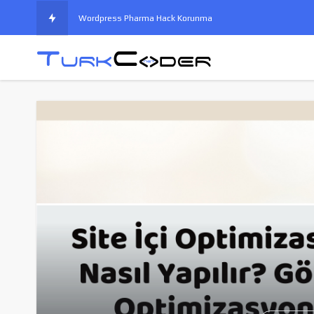
Wordpress Pharma Hack Korunma
Vb.Net Prosedür ve Fonksiyonlar
Opencart Google Merchant Xml Entegrasyonu
Cpanel Lisans Ücreti 2021 Yılında Tekrar Zamlanıyor
Google indexing api nedir, nasıl kullanılır?
Phpmyadmin import limitini yükseltme
Ads Arama Ağında Kasıtlı Tıklamalardan Korunma
Subdomain Ip Yönlendirmesi