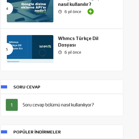
nasıl kullanılır?
6 yıl önce
Whmcs Türkçe Dil
Dosyası
6 yıl önce
SORU CEVAP
Soru cevap bölümü nasıl kullanılıyor?
1
POPÜLER İNDIRMELER