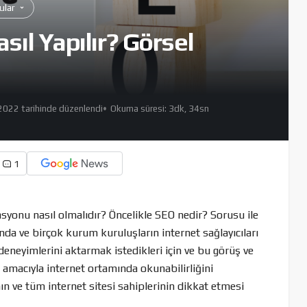
nular
sıl Yapılır? Görsel
2022 tarihinde düzenlendi
Okuma süresi: 3dk, 34sn
1
asyonu nasıl olmalıdır? Öncelikle SEO nedir? Sorusu ile
nda ve birçok kurum kuruluşların internet sağlayıcıları
deneyimlerini aktarmak istedikleri için ve bu görüş ve
 amacıyla internet ortamında okunabilirliğini
nın ve tüm internet sitesi sahiplerinin dikkat etmesi