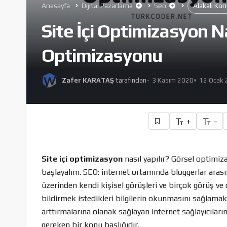
Anasayfa
Dijital Pazarlama
Seo
Alakalı Ko
Site İçi Optimizasyon Na
Optimizasyonu
Zafer KARATAŞ
tarafından
3 Kasım 2020
12 Ocak 
+
-
Site içi optimizasyon
nasıl yapılır? Görsel optimiz
başlayalım. SEO: internet ortamında bloggerlar arası
üzerinden kendi kişisel görüşleri ve birçok görüş ve 
bildirmek istedikleri bilgilerin okunmasını sağlamak
arttırmalarına olanak sağlayan internet sağlayıcıları
gereken bir konu başlığıdır.