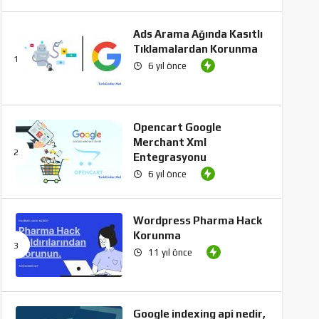
Ads Arama Ağında Kasıtlı
Tıklamalardan Korunma
6 yıl önce
Opencart Google
Merchant Xml
Entegrasyonu
6 yıl önce
Wordpress Pharma Hack
Korunma
11 yıl önce
Google indexing api nedir,