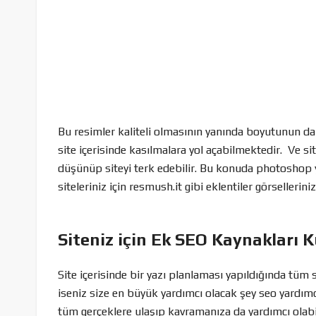
Bu resimler kaliteli olmasının yanında boyutunun d
site içerisinde kasılmalara yol açabilmektedir. Ve sit
düşünüp siteyi terk edebilir. Bu konuda photoshop y
siteleriniz için resmush.it gibi eklentiler görsellerini
Siteniz için Ek SEO Kaynakları K
Site içerisinde bir yazı planlaması yapıldığında tüm
iseniz size en büyük yardımcı olacak şey seo yardımc
tüm gerçeklere ulaşıp kavramanıza da yardımcı olabil