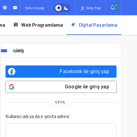
1
Soru-Cevap
Giriş Yap
ma
Web Programlama
Dijital Pazarlama
GIRIŞ
Facebook
ile giriş yap
Google
ile giriş yap
VEYA
Kullanıcı adı ya da e-posta adresi