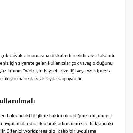
a çok büyük olmamasına dikkat edilmelidir aksi takdirde
eniz için ziyarete gelen kullanıcılar çok yavaş olduğunu
azılımının “web için kaydet” özelliği veya wordpress
zi sıkıştırmanızda size fayda sağlayabilir.
ullanılmalı
 seo hakkındaki bilgilere hakim olmadığınızı düşünüyor
ı uygulamalarıdır. İlk olarak adım adım seo hakkındaki
ir. Sitenizi worldpress gibi kalıp bir uygulama