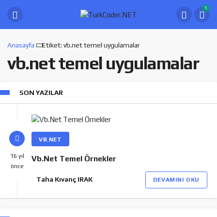
1
Anasayfa
Etiket: vb.net temel uygulamalar
vb.net temel uygulamalar
SON YAZILAR
VB.NET
16 yıl
Vb.Net Temel Örnekler
önce
Taha Kıvanç IRAK
DEVAMINI OKU