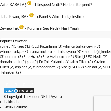
Zafer KARATAŞ
- Litespeed Nedir? Neden Litespeed?
Taha Kıvanç IRAK
- cPanel & Whm Türkçeleştirme
Zeynep Irak
- Kurumsal Seo Nedir? Nasıl Yapılır.
Popüler Etiketler
vb.net (15)
seo (13)
SEO Pazarlama (3)
whmcs türkçe çeviri (3)
whmcs türkçe (3)
arama motoru optimizasyonu (3)
vb.net değişkenler
(3)
domain (3)
Site Hızı (2)
Site Hızlandırma (2)
Site içi SEO Nedir (2)
domain nedir (2)
php (2)
En Çok Kullanılan Yazılım Dilleri (2)
Yazılım
Dilleri (2)
asp.net (2)
turkcoder.net (2)
Site içi SEO (2)
alan adı (2)
SEO
Teknikleri (2)
© Copyright TurkCoder.NET |
Ayzeta
Hakkında
Gizlilik Politikası