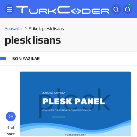
1
Anasayfa
Etiket: plesk lisans
plesk lisans
SON YAZILAR
6 yıl
önce