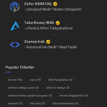
Zafer KARATAŞ
- Litespeed Nedir? Neden Litespeed?
Taha Kıvanç IRAK
- cPanel & Whm Türkçeleştirme
Zeynep Irak
- Kurumsal Seo Nedir? Nasıl Yapılır.
Popüler Etiketler
vb.net (15)
seo (13)
SEO Pazarlama (3)
whmcs türkçe çeviri (3)
whmcs türkçe (3)
arama motoru optimizasyonu (3)
vb.net değişkenler (3)
domain (3)
Site Hızı (2)
Site Hızlandırma (2)