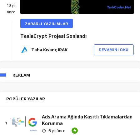
10 yıl
önce
ZARARLI YAZILIMLAR
TeslaCrypt Projesi Sonlandı
Taha Kıvanç IRAK
DEVAMINI OKU
REKLAM
POPÜLER YAZILAR
Ads Arama Ağında Kasıtlı Tıklamalardan
Korunma
6 yıl önce