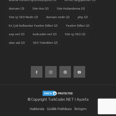
arama motoru optimizasyonu (3)
vb.net değişkenler (3)
domain (3)
Site Hızı (2)
Site Hızlandırma (2)
Site içi SEO Nedir (2)
domain nedir (2)
php (2)
En Çok Kullanılan Yazılım Dilleri (2)
Yazılım Dilleri (2)
asp.net (2)
turkcoder.net (2)
Site içi SEO (2)
alan adı (2)
SEO Teknikleri (2)
© Copyright TurkCoder.NET |
Ayzeta
Hakkında
Gizlilik Politikası
İletişim