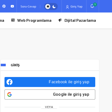
1
Soru-Cevap
Giriş Yap
ma
Web Programlama
Dijital Pazarlama
GIRIŞ
Facebook
ile giriş yap
Google
ile giriş yap
VEYA