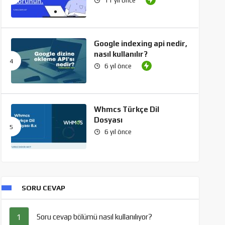
11 yıl önce
Google indexing api nedir,
nasıl kullanılır?
6 yıl önce
Whmcs Türkçe Dil
Dosyası
6 yıl önce
SORU CEVAP
Soru cevap bölümü nasıl kullanılıyor?
1