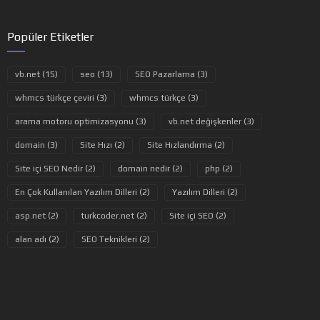
Popüler Etiketler
vb.net (15)
seo (13)
SEO Pazarlama (3)
whmcs türkçe çeviri (3)
whmcs türkçe (3)
arama motoru optimizasyonu (3)
vb.net değişkenler (3)
domain (3)
Site Hızı (2)
Site Hızlandırma (2)
Site içi SEO Nedir (2)
domain nedir (2)
php (2)
En Çok Kullanılan Yazılım Dilleri (2)
Yazılım Dilleri (2)
asp.net (2)
turkcoder.net (2)
Site içi SEO (2)
alan adı (2)
SEO Teknikleri (2)