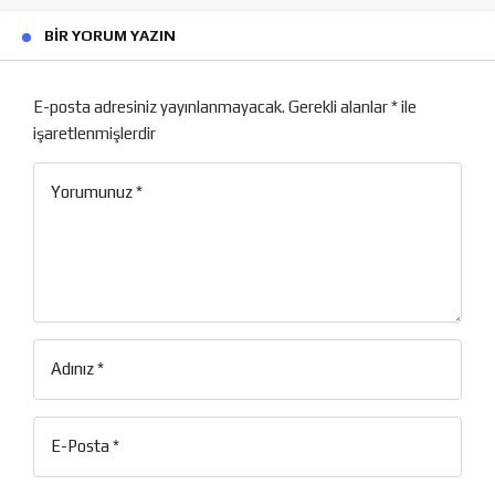
BIR YORUM YAZIN
E-posta adresiniz yayınlanmayacak.
Gerekli alanlar
*
ile
işaretlenmişlerdir
Yorumunuz
*
Adınız
*
E-Posta
*