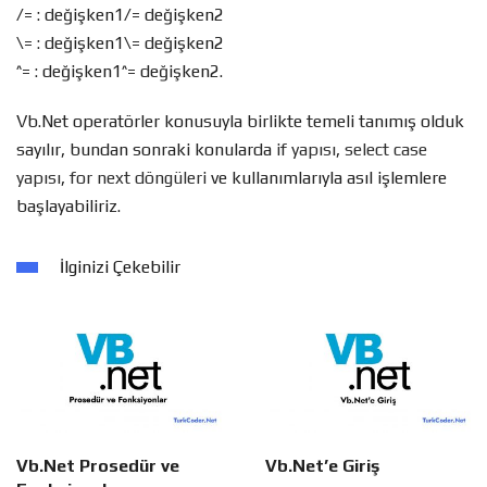
/= : değişken1/= değişken2
\= : değişken1\= değişken2
^= : değişken1^= değişken2.
Vb.Net operatörler konusuyla birlikte temeli tanımış olduk
sayılır, bundan sonraki konularda
if yapısı
,
select case
yapısı
,
for next döngüleri
ve kullanımlarıyla asıl işlemlere
başlayabiliriz.
İlginizi Çekebilir
Vb.Net Prosedür ve
Vb.Net’e Giriş