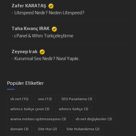
Zafer KARATAŞ
- Litespeed Nedir? Neden Litespeed?
Taha Kıvanç IRAK
- cPanel & Whm Türkçeleştirme
Zeynep Irak
- Kurumsal Seo Nedir? Nasıl Yapılır.
Popüler Etiketler
vb.net (15)
seo (13)
SEO Pazarlama (3)
whmcs türkçe çeviri (3)
whmcs türkçe (3)
arama motoru optimizasyonu (3)
vb.net değişkenler (3)
domain (3)
Site Hızı (2)
Site Hızlandırma (2)