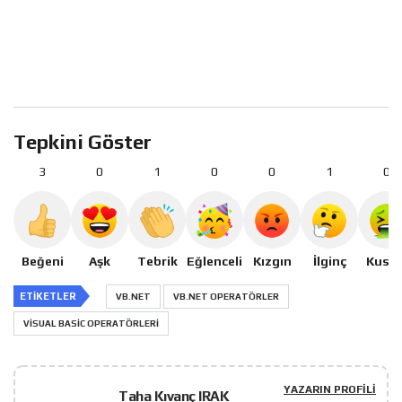
Tepkini Göster
3
0
1
0
0
1
0
Beğeni
Aşk
Tebrik
Eğlenceli
Kızgın
İlginç
Kusm
ETIKETLER
VB.NET
VB.NET OPERATÖRLER
VISUAL BASIC OPERATÖRLERI
YAZARIN PROFILI
Taha Kıvanç IRAK