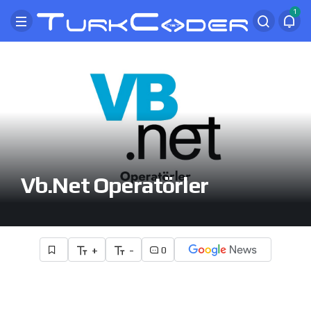
1
Vb.Net Operatörler
+
-
0