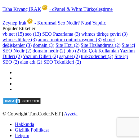
Taha Kıvanç IRAK
- cPanel & Whm Türkçeleştirme
Zeynep Irak
- Kurumsal Seo Nedir? Nasıl Yapılır.
Popüler Etiketler
vb.net (15)
seo (13)
SEO Pazarlama (3)
whmcs türkçe çeviri (3)
whmcs türkçe (3)
arama motoru optimizasyonu (3)
vb.net
değişkenler (3)
domain (3)
Site Hızı (2)
Site Hızlandırma (2)
Site içi
SEO Nedir (2)
domain nedir (2)
php (2)
En Çok Kullanılan Yazılım
Dilleri (2)
Yazılım Dilleri (2)
asp.net (2)
turkcoder.net (2)
Site içi
SEO (2)
alan adı (2)
SEO Teknikleri (2)
© Copyright TurkCoder.NET |
Ayzeta
Hakkında
Gizlilik Politikası
İletişim