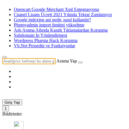
Opencart Google Merchant Xml Entegrasyonu
Cpanel Lisans Ücreti 2021 Yılında Tekrar Zamlanıyor
Google indexing api nedir, nasıl kullanılır?
Phpmyadmin import limitini yükseltme
Ads Arama Ağında Kasıtlı Tıklamalardan Korunma
Subdomain Ip Yönlendirmesi
Wordpress Pharma Hack Korunma
Vb.Net Prosedür ve Fonksiyonlar
Arama Yap
Soru-Cevap
Giriş Yap
1
Bildirimler