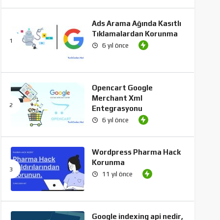
Ads Arama Ağında Kasıtlı
Tıklamalardan Korunma
6 yıl önce
Opencart Google
Merchant Xml
Entegrasyonu
6 yıl önce
Wordpress Pharma Hack
Korunma
11 yıl önce
Google indexing api nedir,