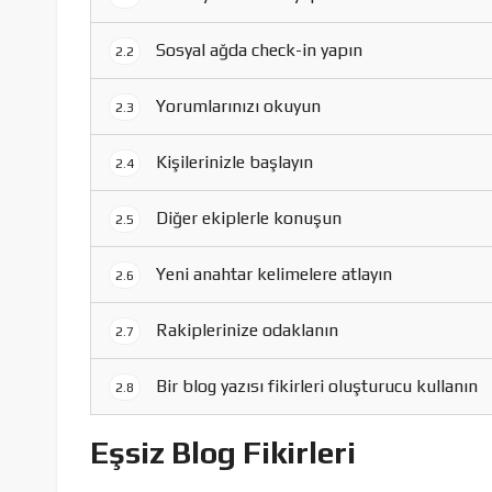
Sosyal ağda check-in yapın
2.2
Yorumlarınızı okuyun
2.3
Kişilerinizle başlayın
2.4
Diğer ekiplerle konuşun
2.5
Yeni anahtar kelimelere atlayın
2.6
Rakiplerinize odaklanın
2.7
Bir blog yazısı fikirleri oluşturucu kullanın
2.8
Eşsiz Blog Fikirleri