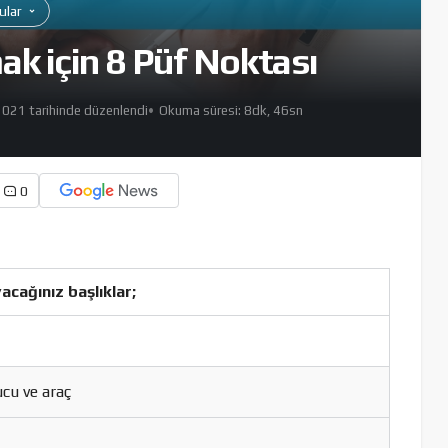
nular
mak için 8 Püf Noktası
2021 tarihinde düzenlendi
Okuma süresi: 8dk, 46sn
0
acağınız başlıklar;
ucu ve araç