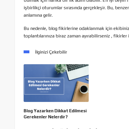
bulmak için harika bir ilk adım olabilir. En iyi beyin
işbirlikçi oturumlar sırasında gerçekleşir. Bu, benze
anlamına gelir.
Bu nedenle, blog fikirlerine odaklanmak için ekibini
toplantılarınıza biraz zaman ayırabilirseniz , fikirler
İlginizi Çekebilir
Blog Yazarken Dikkat Edilmesi
Gerekenler Nelerdir?