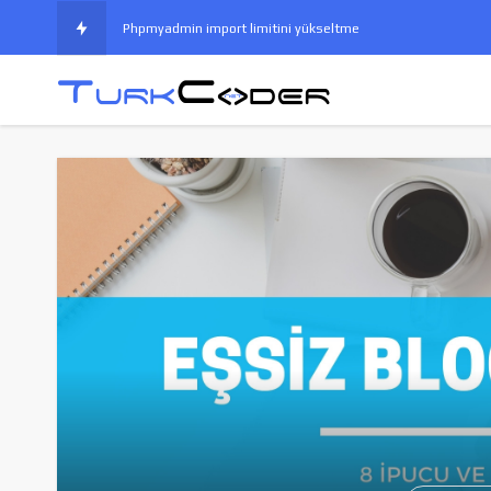
Phpmyadmin import limitini yükseltme
Ads Arama Ağında Kasıtlı Tıklamalardan Korunma
Subdomain Ip Yönlendirmesi
Wordpress Pharma Hack Korunma
Vb.Net Prosedür ve Fonksiyonlar
Opencart Google Merchant Xml Entegrasyonu
Cpanel Lisans Ücreti 2021 Yılında Tekrar Zamlanıyor
Google indexing api nedir, nasıl kullanılır?