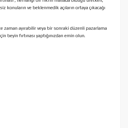
 fırtınası , herhangi bir fikrin masada olduğu üretken,
rsiz konuların ve beklenmedik açıların ortaya çıkacağı
ze zaman ayırabilir veya bir sonraki düzenli pazarlama
 için beyin fırtınası yaptığınızdan emin olun.