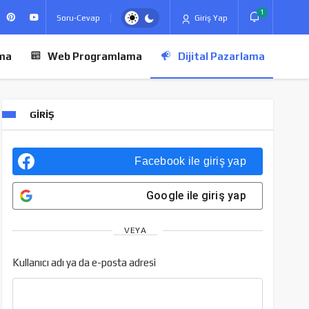
1
Soru-Cevap
Giriş Yap
ma
Web Programlama
Dijital Pazarlama
GIRIŞ
Facebook
ile giriş yap
Google
ile giriş yap
VEYA
Kullanıcı adı ya da e-posta adresi