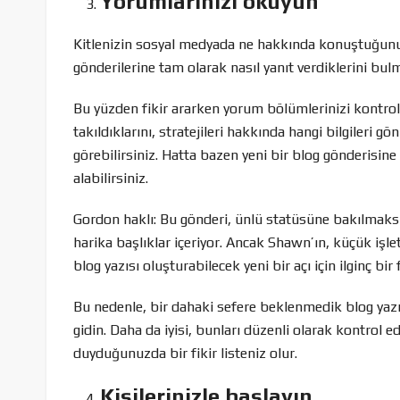
Yorumlarınızı okuyun
Kitlenizin sosyal medyada ne hakkında konuştuğunu 
gönderilerine tam olarak nasıl yanıt verdiklerini bulm
Bu yüzden fikir ararken yorum bölümlerinizi kontrol e
takıldıklarını, stratejileri hakkında hangi bilgileri gö
görebilirsiniz. Hatta bazen yeni bir blog gönderisine 
alabilirsiniz.
Gordon haklı: Bu gönderi, ünlü statüsüne bakılmaksı
harika başlıklar içeriyor. Ancak Shawn’ın, küçük işle
blog yazısı oluşturabilecek yeni bir açı için ilginç bir f
Bu nedenle, bir dahaki sefere beklenmedik blog yazısı
gidin. Daha da iyisi, bunları düzenli olarak kontrol e
duyduğunuzda bir fikir listeniz olur.
Kişilerinizle başlayın