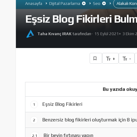
Anasayfa
Dijital Pazarlama
Seo
Alakalı Ko
Eşsiz Blog Fikirleri Bul
Taha Kıvanç IRAK
tarafından
15 Eylül 2021
3 Ekim 
+
-
Bu yazıda okuy
Eşsiz Blog Fikirleri
1
Benzersiz blog fikirleri oluşturmak için 8 ip
2
Bir beyin fırtınası yapın
2.1