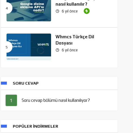
nasıl kullanılır?
6 yıl önce
Whmcs Türkçe Dil
Dosyası
6 yıl önce
SORU CEVAP
Soru cevap bölümü nasıl kullanılıyor?
1
POPÜLER İNDIRMELER