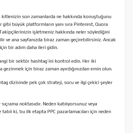
ek kitlenizin son zamanlarda ne hakkında konuştuğunu
 gibi büyük platformların yanı sıra Pinterest, Quora
Takipçilerinizin işletmeniz hakkında neler söylediğini
ilir ve ana sayfanızda biraz zaman geçirebilirsiniz. Ancak
çin bir adım daha ileri gidin.
ngi bir sektör hashtag’ini kontrol edin. Her iki
da gezinmek için biraz zaman ayırdığınızdan emin olun.
ag dizisinde pek çok strateji, soru ve ilgi çekici şeyler
bir sıçrama noktasıdır. Neden katılıyorsunuz veya
tabii ki, bu ilk etapta PPC pazarlamacıları için neden